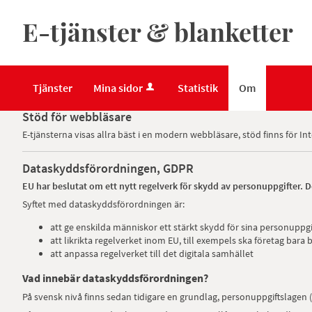
E-tjänster & blanketter
Tjänster
Mina sidor
Statistik
Om
Stöd för webbläsare
E-tjänsterna visas allra bäst i en modern webbläsare, stöd finns för I
Dataskyddsförordningen, GDPR
EU har beslutat om ett nytt regelverk för skydd av personuppgifter. 
Syftet med dataskyddsförordningen är:
att ge enskilda människor ett stärkt skydd för sina personuppgi
att likrikta regelverket inom EU, till exempels ska företag bara b
att anpassa regelverket till det digitala samhället
Vad innebär dataskyddsförordningen?
På svensk nivå finns sedan tidigare en grundlag, personuppgiftslagen (