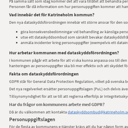
På samma sätt som idag kommer det att vara tillåtet att behandla per
Personen får då information om hur personuppgiften kommer att hanter
Vad innebär det för Katrineholm kommun?
Den nya dataskyddsförordningen innebär ett större ansvar för den 
göra konsekvensbedömningar vid behandling av känsliga pers
utse ett dataskyddsombud som särskilt bevakar dataskyddsfr
anmäla incidenter kring personuppgifter (exempelvis ett datain
Hur arbetar kommunen med dataskyddsförordningen?
I kommunen pågår ett arbete för att vi ska kunna anpassa oss till den 
hanteringen av personuppgifter ska bli mer effektiv och att skyddet fö
Fakta om dataskyddsförordningen
GDPR står för General Data Protection Regulation, vilket på svenska
Det nya regelverket ersätter personuppgiftslagen (PuL) och delvis äve
Tillsynsmyndighet för att se till att reglerna efterföljs är Integritets
Har du frågor om kommunens arbete med GDPR?
Då är du välkommen att kontakta
dataskyddsombud@katrineholm.s
Personuppgiftslagen
För de flesta av kommunens e-tjänster krävs att du har någon form av 