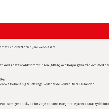
nternet Explorer 9 och nyare webbläsare.
Det kallas dataskyddsförordningen (GDPR) och börjar gälla från och med de
fter
ehöva förhålla sig till ett regelverk när de verkar i flera EU-länder
PuL) som ger ett skydd för varje persons integritet. Mycket i dataskyddsför