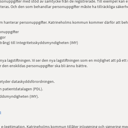
sonuppgifter med stöd av samtycke från de registrerade. Till exempel kan en
as. Och den som behandlar personuppgifter måste ha tillräckliga säkerhets
som hanterar personuppgifter. Katrineholms kommun kommer därför att beh
onuppgifter
ågor
trång) till Integritetsskyddsmyndigheten (IMY)
nya lagstiftningen. Vi ser den nya lagstiftningen som en möjlighet att på et
r den enskildas personuppgifter ska bli ännu bättre.
 betyder dataskyddsförordningen.
n patientdatalagen (PDL).
skyddsmyndigheten (IMY).
e
e-legitimation. Katrineholms kommun tillåter inloggning och signering med h