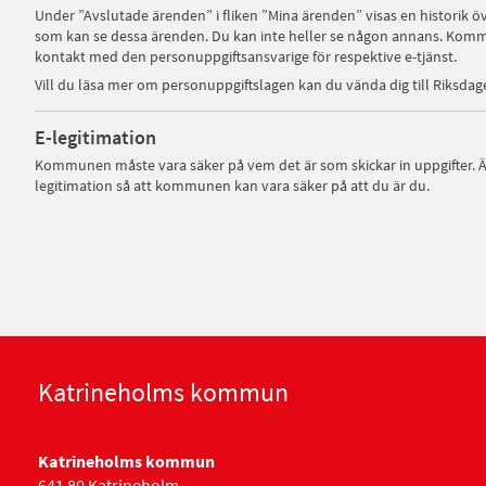
Under ”Avslutade ärenden” i fliken ”Mina ärenden” visas en historik 
som kan se dessa ärenden. Du kan inte heller se någon annans. Kommu
kontakt med den personuppgiftsansvarige för respektive e-tjänst.
Vill du läsa mer om personuppgiftslagen kan du vända dig till Riksda
E-legitimation
Kommunen måste vara säker på vem det är som skickar in uppgifter. 
legitimation så att kommunen kan vara säker på att du är du.
Katrineholms kommun
Katrineholms kommun
641 80 Katrineholm