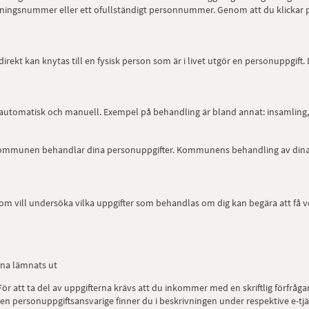
ningsnummer eller ett ofullständigt personnummer. Genom att du klickar 
ndirekt kan knytas till en fysisk person som är i livet utgör en personuppgi
 automatisk och manuell. Exempel på behandling är bland annat: insamling
mmunen behandlar dina personuppgifter. Kommunens behandling av dina pe
 vill undersöka vilka uppgifter som behandlas om dig kan begära att få vet
rna lämnats ut
För att ta del av uppgifterna krävs att du inkommer med en skriftlig förfråga
en personuppgiftsansvarige finner du i beskrivningen under respektive e-tjä