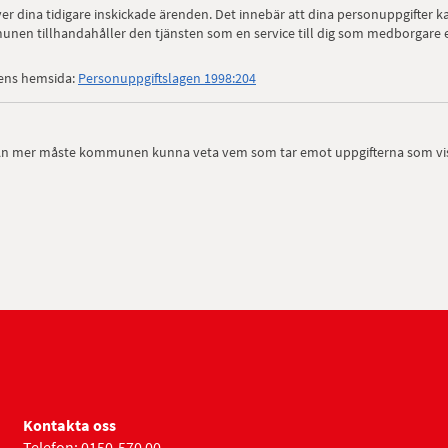
över dina tidigare inskickade ärenden. Det innebär att dina personuppgifte
nen tillhandahåller den tjänsten som en service till dig som medborgare e
gens hemsida:
Personuppgiftslagen 1998:204
Än mer måste kommunen kunna veta vem som tar emot uppgifterna som visas
Kontakta oss
Telefon: 0150-570 00