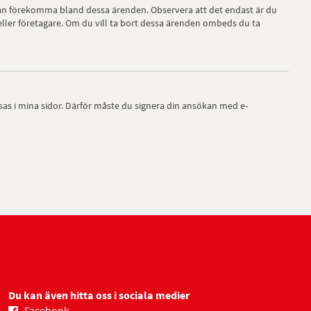
r kan förekomma bland dessa ärenden. Observera att det endast är du
ller företagare. Om du vill ta bort dessa ärenden ombeds du ta
 i mina sidor. Därför måste du signera din ansökan med e-
Du kan även hitta oss i sociala medier
Facebook