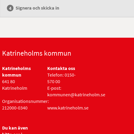
Signera och skicka in
Katrineholms kommun
Katrineholms
Kontakta oss
kommun
Telefon: 0150-
641 80
570 00
Katrineholm
E-post:
kommunen@katrineholm.se
Organisationsnummer:
212000-0340
www.katrineholm.se
Du kan även