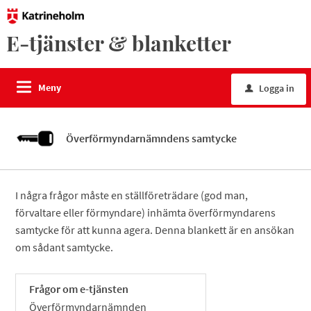
E-tjänster & blanketter
Meny
Logga in
u
Överförmyndarnämndens samtycke
I några frågor måste en ställföreträdare (god man,
förvaltare eller förmyndare) inhämta överförmyndarens
samtycke för att kunna agera. Denna blankett är en ansökan
om sådant samtycke.
Frågor om e-tjänsten
Överförmyndarnämnden