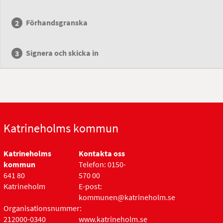
Förhandsgranska
Signera och skicka in
Katrineholms kommun
Katrineholms
Kontakta oss
kommun
Telefon: 0150-
641 80
570 00
Katrineholm
E-post:
kommunen@katrineholm.se
Organisationsnummer:
212000-0340
www.katrineholm.se