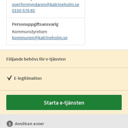
overformyndaren@katrineholm.se
0150-578 85
Personuppgiftsansvarig
Kommunstyrelsen
kommunen@katrineholm.se
Följande behövs för e-tjänsten
E-legitimation
Starta e-tjänsten
Ansökan avser