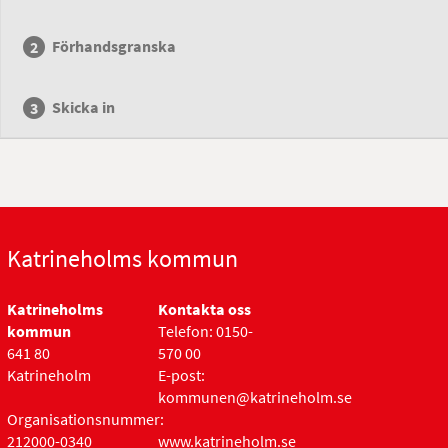
Förhandsgranska
Skicka in
Katrineholms kommun
Katrineholms
Kontakta oss
kommun
Telefon: 0150-
641 80
570 00
Katrineholm
E-post:
kommunen@katrineholm.se
Organisationsnummer:
212000-0340
www.katrineholm.se